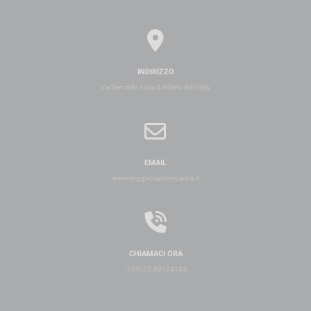
INDIRIZZO
Via Bernardo Luini 5 Milano (MI) Italy
EMAIL
elearning@enaiplombardia.it
CHIAMACI ORA
(+39) 02.88124103