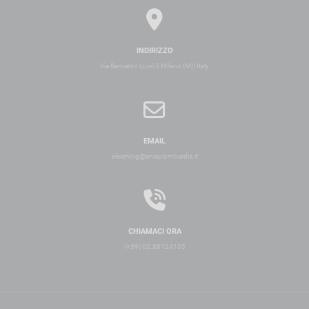
INDIRIZZO
Via Bernardo Luini 5 Milano (MI) Italy
EMAIL
elearning@enaiplombardia.it
CHIAMACI ORA
(+39) 02.88124103