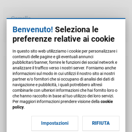
Carrello
Benvenuto!
Seleziona le
Il carrello è attualmente vuoto.
preferenze relative ai cookie
In questo sito web utilizziamo i cookie per personalizzare i
contenuti delle pagine e gli eventuali annunci
pubblicitari/banner, fornire le funzioni dei social network e
Corsi eLearning
analizzare il traffico verso i nostri server. Forniamo anche
informazioni sul modo in cui utilizzi il nostro sito ai nostri
partner e/o fornitori che si occupano di analisi dei dati di
Competenze digitali (3)
navigazione e pubblicità, i quali potrebbero altresì
combinarle con ulteriori informazioni che hai fornito loro o
Competenze personali (24)
che hanno raccolto in base al tuo utilizzo dei loro servizi.
Per maggiori informazioni prendere visione della
cookie
Cyber Security (8)
policy
.
Data science (2)
Impostazioni
RIFIUTA
Datore di Lavoro (2)