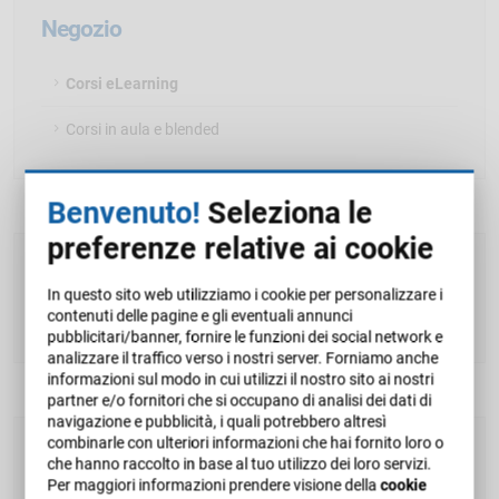
Negozio
Corsi eLearning
Corsi in aula e blended
Benvenuto!
Seleziona le
preferenze relative ai cookie
Carrello
In questo sito web utilizziamo i cookie per personalizzare i
contenuti delle pagine e gli eventuali annunci
Il carrello è attualmente vuoto.
pubblicitari/banner, fornire le funzioni dei social network e
analizzare il traffico verso i nostri server. Forniamo anche
informazioni sul modo in cui utilizzi il nostro sito ai nostri
partner e/o fornitori che si occupano di analisi dei dati di
navigazione e pubblicità, i quali potrebbero altresì
combinarle con ulteriori informazioni che hai fornito loro o
Corsi eLearning
che hanno raccolto in base al tuo utilizzo dei loro servizi.
Per maggiori informazioni prendere visione della
cookie