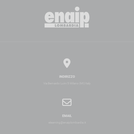
INDIRIZZO
Via Bernardo Luini 5 Milano (MI) Italy
EMAIL
elearning@enaiplombardia.it