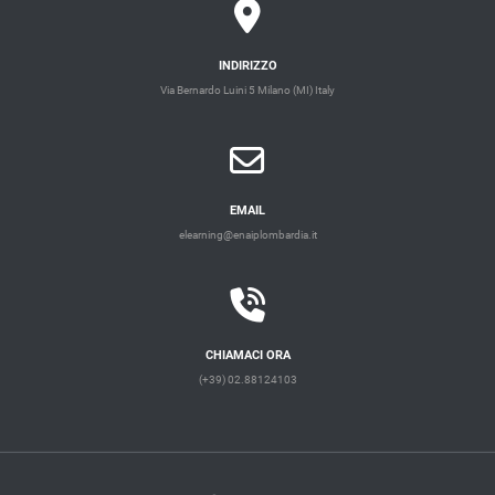
INDIRIZZO
Via Bernardo Luini 5 Milano (MI) Italy
EMAIL
elearning@enaiplombardia.it
CHIAMACI ORA
(+39) 02.88124103