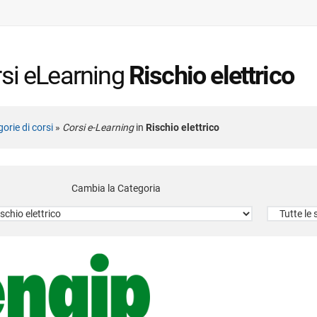
si eLearning
Rischio elettrico
orie di corsi
»
Corsi e-Learning
in
Rischio elettrico
Cambia la
Categoria