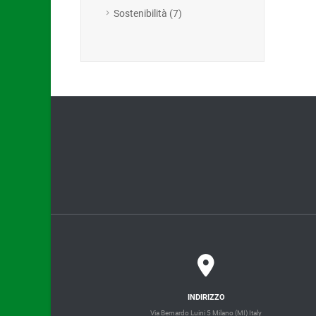
Sostenibilità (7)
INDIRIZZO
Via Bernardo Luini 5 Milano (MI) Italy