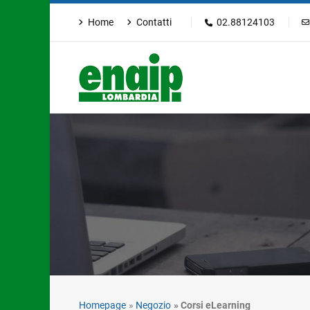
Home
Contatti
02.88124103
Homepage
Negozio
Corsi eLearning