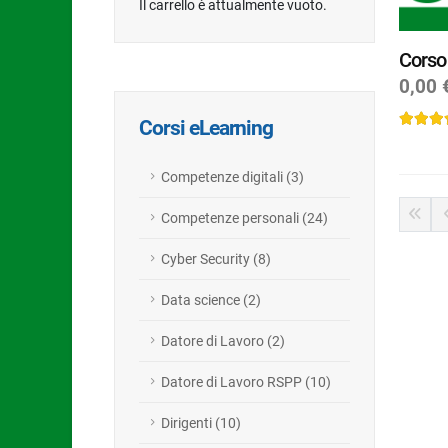
Il carrello è attualmente vuoto.
Corso
0,00 
Corsi eLearning
Competenze digitali (3)
Competenze personali (24)
Benvenuto!
S
Cyber Security (8)
In questo sito web utilizz
fornire le funzioni dei so
Data science (2)
cui utilizzi il nostro sito 
potrebbero altresì combina
Datore di Lavoro (2)
loro servizi. Per maggiori
Datore di Lavoro RSPP (10)
Dirigenti (10)