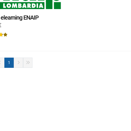
 elearning ENAIP
€
1
eleziona le preferenze relative ai co
iamo i cookie per personalizzare i contenuti delle pagine e gli eventuali an
cial network e analizzare il traffico verso i nostri server. Forniamo anche 
ai nostri partner e/o fornitori che si occupano di analisi dei dati di navigazio
rle con ulteriori informazioni che hai fornito loro o che hanno raccolto in 
 informazioni prendere visione della
cookie policy
.
Impostazioni
RIFIUTA