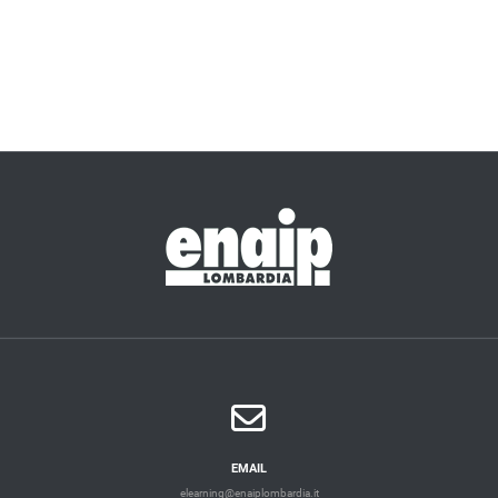
EMAIL
elearning@enaiplombardia.it