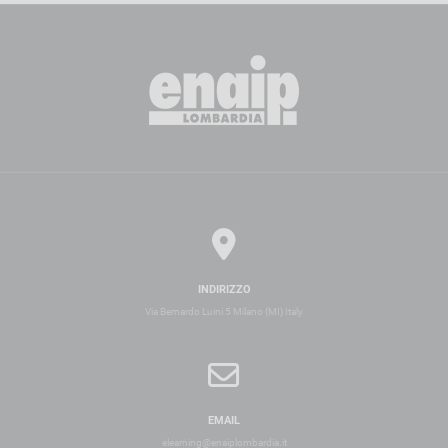
INDIRIZZO
Via Bernardo Luini 5 Milano (MI) Italy
EMAIL
elearning@enaiplombardia.it