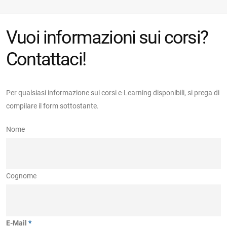
Vuoi informazioni sui corsi?
Contattaci!
Per qualsiasi informazione sui corsi e-Learning disponibili, si prega di
compilare il form sottostante.
I campi contrassegnati con * sono obbligatori
Nome
Cognome
E-Mail