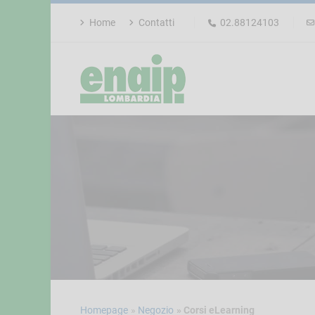
Home
Contatti
02.88124103
Homepage
Negozio
Corsi eLearning