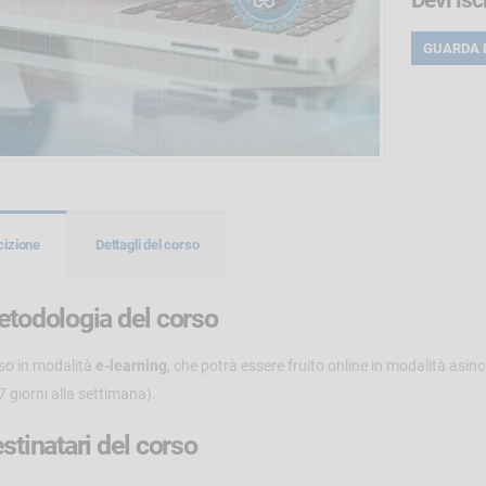
Devi isc
GUARDA 
cizione
Dettagli del corso
todologia del corso
so in modalità
e-learning
, che potrà essere fruito online in modalità asi
7 giorni alla settimana).
stinatari del corso