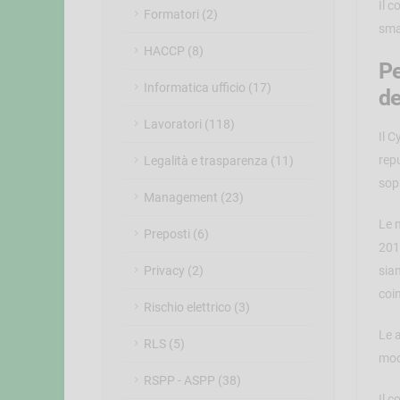
Il c
Formatori (2)
sma
HACCP (8)
Pe
Informatica ufficio (17)
de
Lavoratori (118)
Il C
repu
Legalità e trasparenza (11)
sop
Management (23)
Le 
Preposti (6)
201
sian
Privacy (2)
coin
Rischio elettrico (3)
Le a
RLS (5)
mod
RSPP - ASPP (38)
Il 