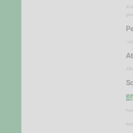
Al 
giud
Pe
I c
At
All
So
Fon
Res