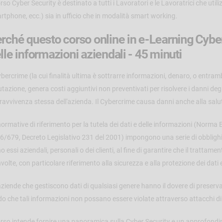
orso Cyber Security è destinato a tutti i Lavoratori e le Lavoratrici che utili
rtphone, ecc.) sia in ufficio che in modalità smart working.
rché questo corso online in e-Learning Cyber 
lle informazioni aziendali - 45 minuti
ybercrime (la cui finalità ultima è sottrarre informazioni, denaro, o entrambi
tazione, genera costi aggiuntivi non preventivati per risolvere i danni degl
ravvivenza stessa dell'azienda. Il Cybercrime causa danni anche alla salut
normative di riferimento per la tutela dei dati e delle informazioni (Nor
6/679, Decreto Legislativo 231 del 2001) impongono una serie di obblighi 
o essi aziendali, personali o dei clienti, al fine di garantire che il trattamento
volte, con particolare riferimento alla sicurezza e alla protezione dei dati 
ziende che gestiscono dati di qualsiasi genere hanno il dovere di preservarne
o che tali informazioni non possano essere violate attraverso attacchi di
corso intende fornire una panoramica sulla Cyber Security e un approfondime