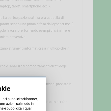
, laptop, tablet, smartphone, ecc.).
ni. La partecipazione attiva e la capacità di
 garantiscono una prima difesa dal cyber crime. È
golo lavoratore, fornendo esempi di crimini e le
aniera preventiva.
izzano strumenti informatici sia in ufficio che in
co e l'analisi dei comportamenti errati degli
di dati e informazioni e sulle sanzioni previste in
okie
nunci pubblicitari/banner,
e in prima persona può mettere in atto per far
informazioni sul modo in
ne e pubblicità, i quali