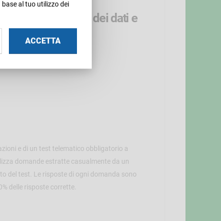
base al tuo utilizzo dei
Security - Tutela dei dati e
ACCETTA
ioni e di un test telematico obbligatorio a
ualizza domande estratte casualmente da un
to del test. Le risposte di ogni domanda sono
% delle risposte corrette.
.