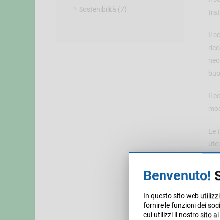
Sostenibilità (7)
trat
Il c
ric
nece
buo
Il c
mod
Le t
uten
Sono
Benvenuto!
S
cas
In questo sito web utilizz
Infi
fornire le funzioni dei so
fron
cui utilizzi il nostro sito 