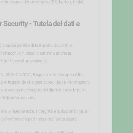
zzano dispositivi informatici (PC, laptop, tablet,
Security - Tutela dei dati e
) causa perdite di fatturato, di clienti, di
i attacchi e in alcuni casi mina anche la
e dei Lavoratori coinvolti.
ma EN IS0/IEC 27001, Regolamento Europeo (UE)
per le aziende che gestiscono dati e informazioni,
 si svolga nel rispetto dei diritti di tutte le parti
e delle informazioni.
 la riservatezza, l'integrità e la disponibilità, di
 Cybercrime da parti terze non autorizzate.
nto sui rischi e sulle responsabilità nel