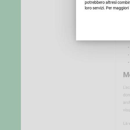
potrebbero altresì combina
loro servizi. Per maggiori
Pr
de
Mo
L'a
dom
arc
visu
La v