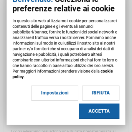
Durata
preferenze relative ai cookie
Il corso ha una durata indicativa e la fruizione dei contenuti è
In questo sito web utilizziamo i cookie per personalizzare i
contenuti delle pagine e gli eventuali annunci
libera.
pubblicitari/banner, fornire le funzioni dei social network e
analizzare il traffico verso i nostri server. Forniamo anche
Autovalutazione dell'apprendimento
informazioni sul modo in cui utilizzi il nostro sito ai nostri
partner e/o fornitori che si occupano di analisi dei dati di
navigazione e pubblicità, i quali potrebbero altresì
Al termine del corso non è previsto un test di valutazione
combinarle con ulteriori informazioni che hai fornito loro o
dell'apprendimento.
che hanno raccolto in base al tuo utilizzo dei loro servizi.
Per maggiori informazioni prendere visione della
cookie
Possono essere presenti esercitazioni per l'autovalutazione
policy
.
dell'apprendimento.
Impostazioni
RIFIUTA
Al termine del corso è obbligatoria la compilazione di un
questionario di gradimento.
ACCETTA
Periodo di validità
I corsi e-learning prevedono una durata predeterminata al