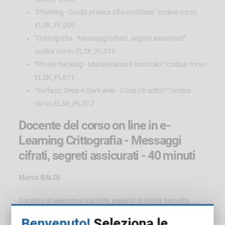
"Phishing - Guida pratica all'autodifesa" codice corso
ELSK_PL009
"Crittografia - Messaggi cifrati, segreti assicurati"
codice corso ELSK_PL010
"Phone hacking - Manteniamo il controllo!" codice corso
ELSK_PL011
"Surface, Deep e Dark web - Cosa c'è sotto?" codice
corso ELSK_PL012
Docente del corso on line in e-
Learning Crittografia - Messaggi
cifrati, segreti assicurati - 40 minuti
Marco BALDI
Docente di telecomunicazioni, esperto di Cyber Security,
ovvero di sicurezza dei dati e dei sistemi digitali.
Benvenuto!
Seleziona le